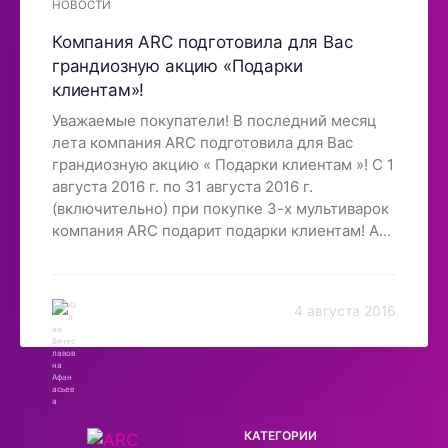
НОВОСТИ
Компания ARC подготовила для Вас
грандиозную акцию «Подарки
клиентам»!
Уважаемые покупатели! В последний месяц
лета компания ARC подготовила для Вас
грандиозную акцию « Подарки клиентам »! С 1
августа 2016 г. по 31 августа 2016 г.
(включительно) при покупке 3-х мультиварок
компания ARC подарит подарки клиентам! А
ссортимент подарков: - Вафельница 07B -
Вафельница 07BW - Сэндвич – гриль ARC-
NW-002 Желаем вам успешных покупок!
4 августа 2016
Всегда рады видеть Вас в нашем магазине!
КАТЕГОРИИ