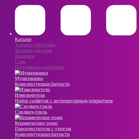
Каталог
Техника для кухни
Техника для дома
Новинки
Сток
Популярные категории
Мультиварки
Комплектующие
Запчасти
Измельчители
Набор салфеток с антипригарным покрытием
Сэндвич-гриль
Керамические ножи
Пароочистители с утюгом
Комплектующие
Запчасти