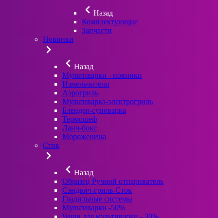
Назад
Комплектующие
Запчасти
Новинки
Назад
Мультиварки - новинки
Измельчители
Аэрогриль
Мультиварка-электрогриль
Блендер-суповарка
Термошеф
Ланч-бокс
Мороженица
Сток
Назад
Образец Ручной отпариватель
Сэндвич-гриль-Сток
Гладильные системы
Мультиварки -50%
Чаши для мультиварки - 30%