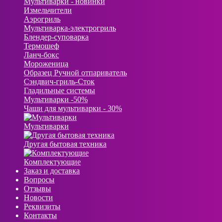
Мультиварки - новинки
Измельчители
Аэрогриль
Мультиварка-электрогриль
Блендер-суповарка
Термошеф
Ланч-бокс
Мороженица
Образец Ручной отпариватель
Сэндвич-гриль-Сток
Гладильные системы
Мультиварки -50%
Чаши для мультиварки - 30%
Мультиварки
Другая бытовая техника
Комплектующие
Заказ и доставка
Вопросы
Отзывы
Новости
Реквизиты
Контакты