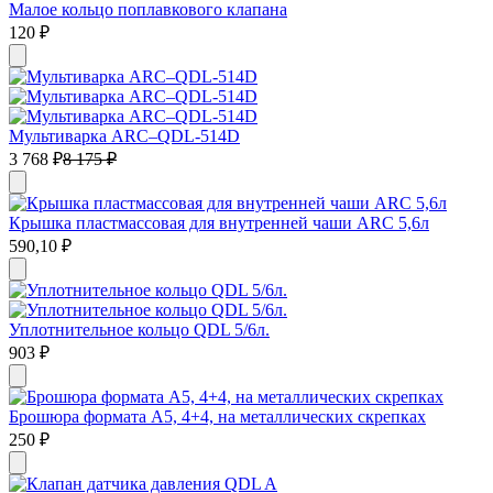
Малое кольцо поплавкового клапана
120
₽
Мультиварка ARC–QDL-514D
3 768
₽
8 175
₽
Крышка пластмассовая для внутренней чаши ARC 5,6л
590,10
₽
Уплотнительное кольцо QDL 5/6л.
903
₽
Брошюра формата А5, 4+4, на металлических скрепках
250
₽