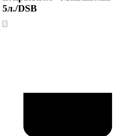
5л./DSB