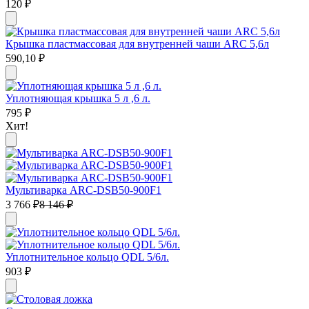
120
₽
Крышка пластмассовая для внутренней чаши ARC 5,6л
590,10
₽
Уплотняющая крышка 5 л ,6 л.
795
₽
Хит!
Мультиварка ARC-DSB50-900F1
3 766
₽
8 146
₽
Уплотнительное кольцо QDL 5/6л.
903
₽