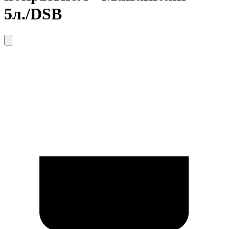
5л./DSB