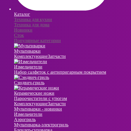
Каталог
Техника для кухни
Техника для дома
Новинки
Сток
Популярные категории
Мультиварки
Комплектующие
Запчасти
Измельчители
Набор салфеток с антипригарным покрытием
Сэндвич-гриль
Керамические ножи
Пароочистители с утюгом
Комплектующие
Запчасти
Мультиварки - новинки
Измельчители
Аэрогриль
Мультиварка-электрогриль
Блендер-суповарка