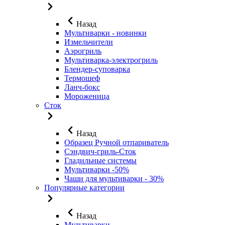
Назад
Мультиварки - новинки
Измельчители
Аэрогриль
Мультиварка-электрогриль
Блендер-суповарка
Термошеф
Ланч-бокс
Мороженица
Сток
Назад
Образец Ручной отпариватель
Сэндвич-гриль-Сток
Гладильные системы
Мультиварки -50%
Чаши для мультиварки - 30%
Популярные категории
Назад
Мультиварки