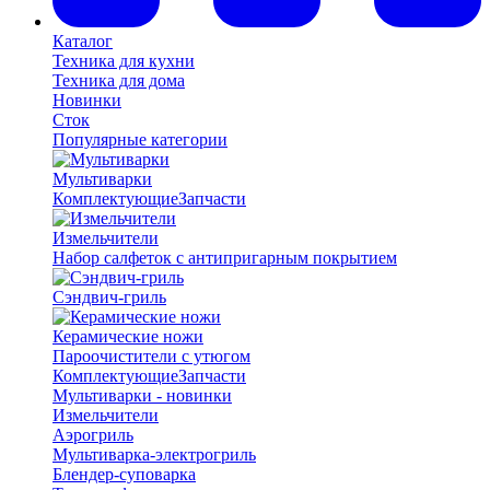
Каталог
Техника для кухни
Техника для дома
Новинки
Сток
Популярные категории
Мультиварки
Комплектующие
Запчасти
Измельчители
Набор салфеток с антипригарным покрытием
Сэндвич-гриль
Керамические ножи
Пароочистители с утюгом
Комплектующие
Запчасти
Мультиварки - новинки
Измельчители
Аэрогриль
Мультиварка-электрогриль
Блендер-суповарка