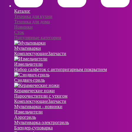
Каталог
Техника для кухни
Техника для дома
Новинки
Сток
Популярные категории
Мультиварки
Комплектующие
Запчасти
Измельчители
Набор салфеток с антипригарным покрытием
Сэндвич-гриль
Керамические ножи
Пароочистители с утюгом
Комплектующие
Запчасти
Мультиварки - новинки
Измельчители
Аэрогриль
Мультиварка-электрогриль
Блендер-суповарка