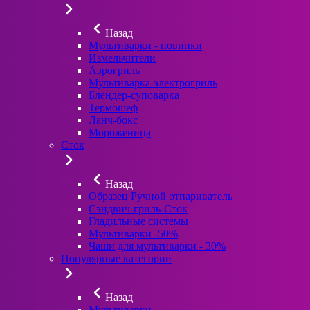
Назад
Мультиварки - новинки
Измельчители
Аэрогриль
Мультиварка-электрогриль
Блендер-суповарка
Термошеф
Ланч-бокс
Мороженица
Сток
Назад
Образец Ручной отпариватель
Сэндвич-гриль-Сток
Гладильные системы
Мультиварки -50%
Чаши для мультиварки - 30%
Популярные категории
Назад
Мультиварки