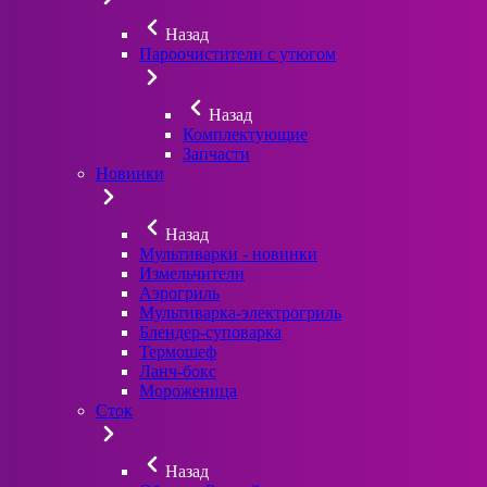
Назад
Пароочистители с утюгом
Назад
Комплектующие
Запчасти
Новинки
Назад
Мультиварки - новинки
Измельчители
Аэрогриль
Мультиварка-электрогриль
Блендер-суповарка
Термошеф
Ланч-бокс
Мороженица
Сток
Назад