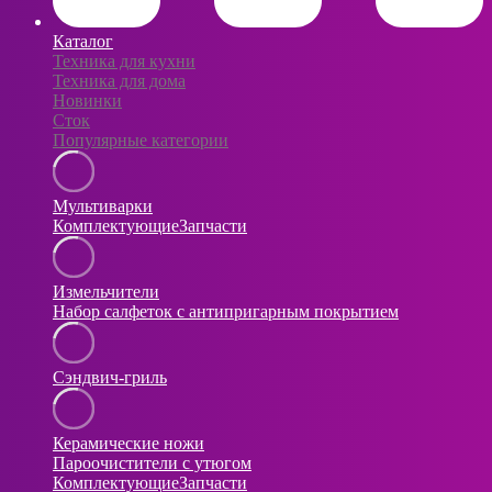
Каталог
Техника для кухни
Техника для дома
Новинки
Сток
Популярные категории
Мультиварки
Комплектующие
Запчасти
Измельчители
Набор салфеток с антипригарным покрытием
Сэндвич-гриль
Керамические ножи
Пароочистители с утюгом
Комплектующие
Запчасти