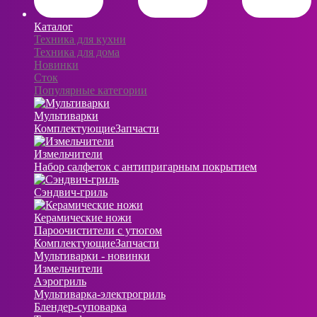
Каталог
Техника для кухни
Техника для дома
Новинки
Сток
Популярные категории
Мультиварки
Комплектующие
Запчасти
Измельчители
Набор салфеток с антипригарным покрытием
Сэндвич-гриль
Керамические ножи
Пароочистители с утюгом
Комплектующие
Запчасти
Мультиварки - новинки
Измельчители
Аэрогриль
Мультиварка-электрогриль
Блендер-суповарка