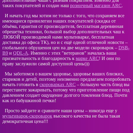
дополнительные чаши с разным покрытием. Именно для
таких покупателей и создан наш
розничный магазин ARC
.
И начать год мы хотим не только с того, что сохраняем все
имеющиеся привилегии наших покупателей (скидка от
объёма, гарантия от производителя, бесплатная деревянная
обрешетка техники, большой выбор дополнительных чаш к
ЛЮБОЙ производимой нами мультиварке, бесплатная
доставка до офиса ТК), но и с ещё одной отличной новости –
глобального обрушения цен на две модели скороварок –
DSB-
B9
и
QDL-A
. Именно с этих "ветеранов" началась ваша
признательность и благодарность к
марке ARC
! И они по
праву заслужили самой доступной цены)))
Мы заботимся о вашем здоровье, здоровье ваших близких,
стариков и детей, поэтому неизменно предлагаем попробовать
начать готовить в
скороварках ARC
– большую часть блюд вы
перестанете зажаривать, потому что приготовление пищи под
давлением создает ощущение долгого томления блюд. Почти
как из бабушкиной печки!
Просто зайдите и сравните наши цены – никогда еще у
мультиварок-скороварок
высокого качества не была такая
демократичная цена!!!