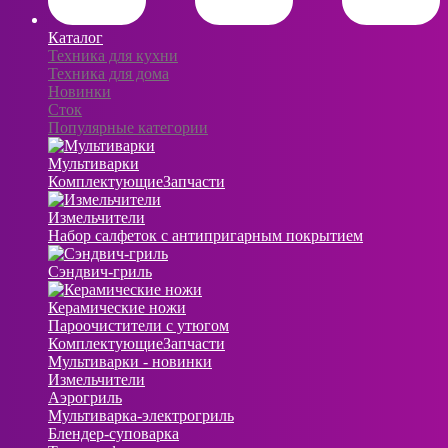
Каталог
Техника для кухни
Техника для дома
Новинки
Сток
Популярные категории
Мультиварки
Комплектующие
Запчасти
Измельчители
Набор салфеток с антипригарным покрытием
Сэндвич-гриль
Керамические ножи
Пароочистители с утюгом
Комплектующие
Запчасти
Мультиварки - новинки
Измельчители
Аэрогриль
Мультиварка-электрогриль
Блендер-суповарка