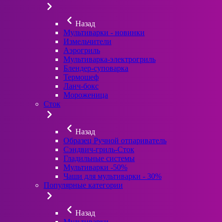
Назад
Мультиварки - новинки
Измельчители
Аэрогриль
Мультиварка-электрогриль
Блендер-суповарка
Термошеф
Ланч-бокс
Мороженица
Сток
Назад
Образец Ручной отпариватель
Сэндвич-гриль-Сток
Гладильные системы
Мультиварки -50%
Чаши для мультиварки - 30%
Популярные категории
Назад
Мультиварки