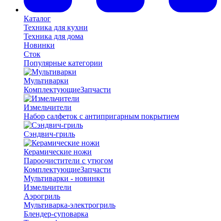
Каталог
Техника для кухни
Техника для дома
Новинки
Сток
Популярные категории
Мультиварки
Комплектующие
Запчасти
Измельчители
Набор салфеток с антипригарным покрытием
Сэндвич-гриль
Керамические ножи
Пароочистители с утюгом
Комплектующие
Запчасти
Мультиварки - новинки
Измельчители
Аэрогриль
Мультиварка-электрогриль
Блендер-суповарка