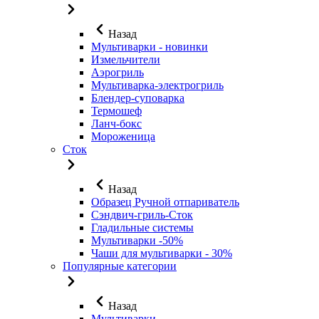
Назад
Мультиварки - новинки
Измельчители
Аэрогриль
Мультиварка-электрогриль
Блендер-суповарка
Термошеф
Ланч-бокс
Мороженица
Сток
Назад
Образец Ручной отпариватель
Сэндвич-гриль-Сток
Гладильные системы
Мультиварки -50%
Чаши для мультиварки - 30%
Популярные категории
Назад
Мультиварки