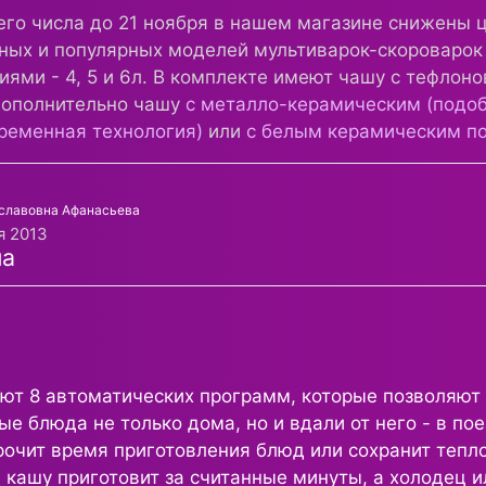
о числа до 21 ноября в нашем магазине снижены ц
ных и популярных моделей мультиварок-скороварок
иями - 4, 5 и 6л. В комплекте имеют чашу с тефло
дополнительно чашу
с металло-керамическим (подоб
ременная технология)
или
с белым керамическим п
славовна Афанасьева
я 2013
т 8 автоматических программ, которые позволяют 
е блюда не только дома, но и вдали от него - в пое
рочит время приготовления блюд или сохранит тепло
и кашу приготовит за считанные минуты, а холодец и