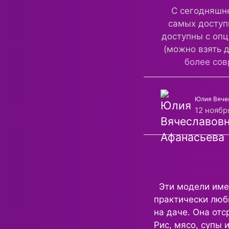
С сегодняшнег
самых доступ
доступны с опц
(можно взять 
более сов
Юлия Вяче
12 ноябр
Эти модели имею
практически любы
на даче. Она отс
Рис, мясо, супы 