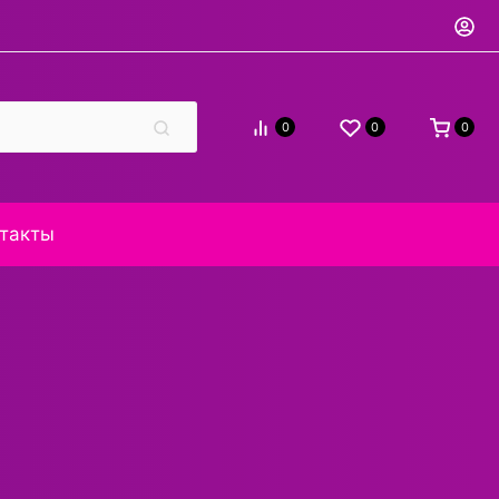
0
0
0
такты