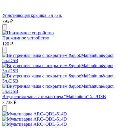
Уплотняющая крышка 5 л ,6 л.
795
₽
Прижимное устройство
120
₽
Внутренняя чаша с покрытием "Maifanitum" 5л./DSB
3 738
₽