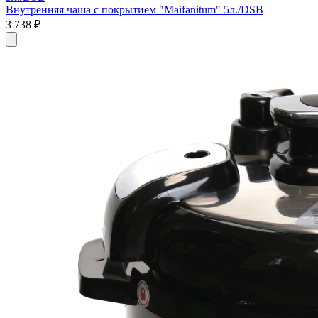
Внутренняя чаша с покрытием "Maifanitum" 5л./DSB
3 738
₽