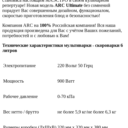
становясь настоящим МАЭСТРО в своём кулинарном
репертуаре! Новая модель
ARC
Ultimate
без сомнений
порадует Вас совершенным дизайном, функционалом,
скоростью приготовления блюд и безопасностью!
Компания ARC на
100%
Российская компания! Вся наша
продукция произведена для Вас с учётом Ваших пожеланий,
потребностей и с любовью к Вам!
Технические характеристики мультиварки - скороварки 6
литров
Электропитание
220 Вольт 50 Герц
Мощность
900 Ватт
Рабочее давление
0-70 кПа
Вес нетто / брутто
не более 5,9 кг/не более 6,3 кг
Размеры коробки (ДхШхВ)
320 мм х 320 мм х 380 мм