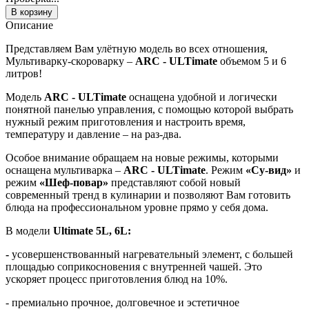
В корзину
Описание
Представляем Вам улётную модель во всех отношения,
Мультиварку-скороварку –
ARC - ULTimate
объемом 5 и 6
литров!
Модель
ARC - ULTimate
оснащена удобной и логически
понятной панелью управления, с помощью которой выбрать
нужный режим приготовления и настроить время,
температуру и давление – на раз-два.
Особое внимание обращаем на новые режимы, которыми
оснащена мультиварка –
ARC - ULTimate
. Режим
«Су-вид»
и
режим
«Шеф-повар»
представляют собой новый
современный тренд в кулинарии и позволяют Вам готовить
блюда на профессиональном уровне прямо у себя дома.
В модели
Ultimate
5
L
, 6
L
:
-
усовершенствованный нагревательный элемент, с большей
площадью соприкосновения с внутренней чашей. Это
ускоряет процесс приготовления блюд на 10%.
- премиально прочное, долговечное и эстетичное