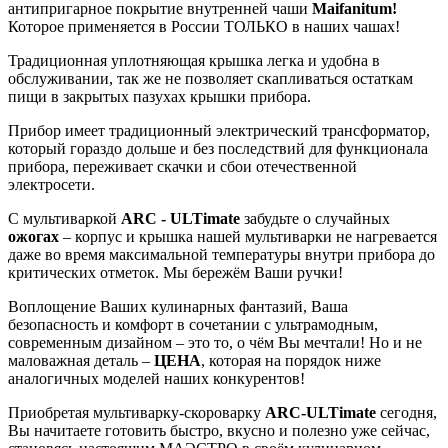
антипригарное покрытие внутренней чаши
Maifanitum
!
Которое применяется в России ТОЛЬКО в наших чашах!
Традиционная уплотняющая крышка легка и удобна в
обслуживании, так же не позволяет скапливаться остаткам
пищи в закрытых пазухах крышки прибора.
Прибор имеет традиционный электрический трансформатор,
который гораздо дольше и без последствий для функционала
прибора, переживает скачки и сбои отечественной
электросети.
С мультиваркой
ARC - ULTimate
забудьте о случайных
ожогах
– корпус и крышка нашей мультиварки не нагревается
даже во время максимальной температуры внутри прибора до
критических отметок. Мы бережём Ваши ручки!
Воплощение Ваших кулинарных фантазий, Ваша
безопасность и комфорт в сочетании с ультрамодным,
современным дизайном – это то, о чём Вы мечтали! Но и не
маловажная деталь –
ЦЕНА
, которая на порядок ниже
аналогичных моделей наших конкурентов!
Приобретая мультиварку-скороварку
ARC
-
ULTimate
сегодня,
Вы начитаете готовить быстро, вкусно и полезно уже сейчас,