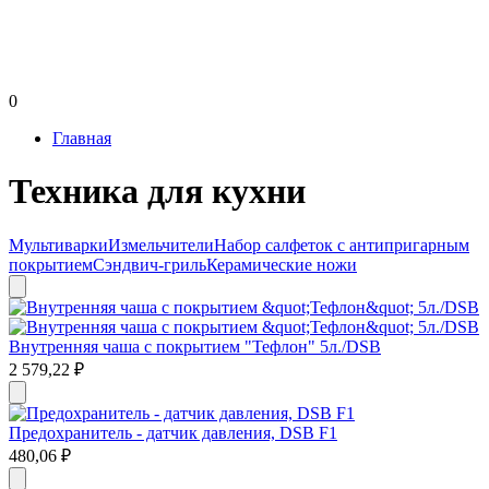
0
Главная
Техника для кухни
Мультиварки
Измельчители
Набор салфеток с антипригарным
покрытием
Сэндвич-гриль
Керамические ножи
Внутренняя чаша с покрытием "Тефлон" 5л./DSB
2 579,22
₽
Предохранитель - датчик давления, DSB F1
480,06
₽