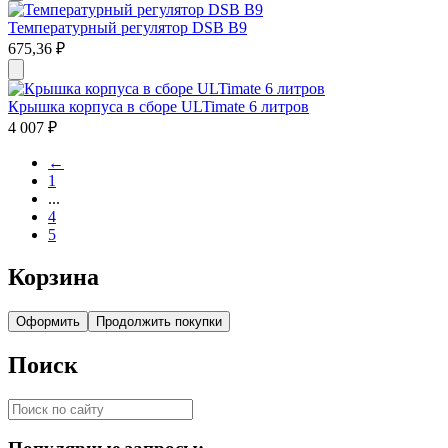
Температурный регулятор DSB B9
675,36
₽
Крышка корпуса в сборе ULTimate 6 литров
4 007
₽
←
1
...
4
5
Корзина
Оформить
Продолжить покупки
Поиск