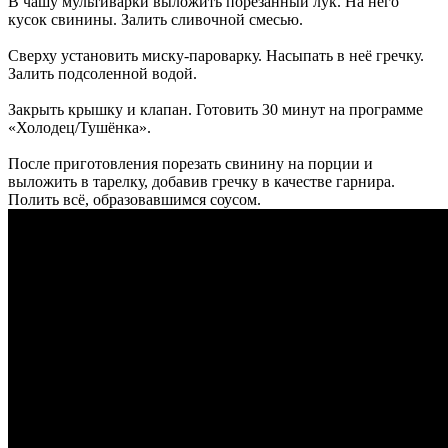
В чашу мультиварки выложить порезанный лук. На него
кусок свинины. Залить сливочной смесью.
Сверху установить миску-пароварку. Насыпать в неё гречку.
Залить подсоленной водой.
Закрыть крышку и клапан. Готовить 30 минут на программе
«Холодец/Тушёнка».
После приготовления порезать свинину на порции и
выложить в тарелку, добавив гречку в качестве гарнира.
Полить всё, образовавшимся соусом.