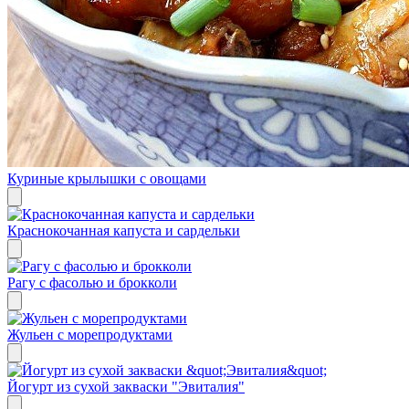
Куриные крылышки с овощами
Краснокочанная капуста и сардельки
Рагу с фасолью и брокколи
Жульен с морепродуктами
Йогурт из сухой закваски "Эвиталия"