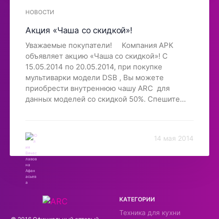
НОВОСТИ
Акция «Чаша со скидкой»!
Уважаемые покупатели! Компания АРК
объявляет акцию «Чаша со скидкой»! С
15.05.2014 по 20.05.2014, при покупке
мультиварки модели DSB , Вы можете
приобрести внутреннюю чашу ARC для
данных моделей со скидкой 50%. Спешите
порадовать себя и своих близких выгодными
покупками! Спасибо, что выбираете нас!
14 мая 2014
КАТЕГОРИИ
Техника для кухни