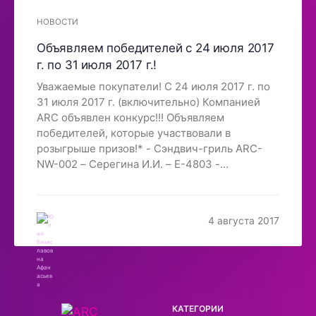
НОВОСТИ
Объявляем победителей c 24 июля 2017
г. по 31 июля 2017 г.!
Уважаемые покупатели! С 24 июля 2017 г. по
31 июля 2017 г. (включительно) Компанией
ARC объявлен конкурс!!! Объявляем
победителей, которые участвовали в
розыгрыше призов!* - Сэндвич-гриль ARC-
NW-002 – Серегина И.И. – Е-4803 -
Омлетница-грильARC-IF-EM01 – Кудинова
О.В. – Е-4775 - Вафельница-гриль ARC-07B –
Сгибнева Н.Н. – Е-4780 Ваш подарок будет
4 августа 2017
отгружен с первой отгрузкой заказов. * Выбор
победителя состоялся с помощью программы
выбора случайных чисел. Скриншот
результатов смотрите ниже.
КАТЕГОРИИ