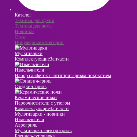
Каталог
Техника для кухни
Техника для дома
Новинки
Сток
Популярные категории
Мультиварки
Комплектующие
Запчасти
Измельчители
Набор салфеток с антипригарным покрытием
Сэндвич-гриль
Керамические ножи
Пароочистители с утюгом
Комплектующие
Запчасти
Мультиварки - новинки
Измельчители
Аэрогриль
Мультиварка-электрогриль
Блендер-суповарка