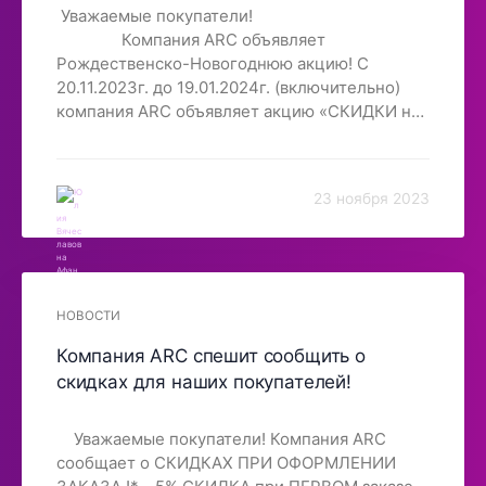
Уважаемые покупатели!
Компания ARC объявляет
Рождественско-Новогоднюю акцию! С
20.11.2023г. до 19.01.2024г. (включительно)
компания ARC объявляет акцию «СКИДКИ на
товар!»* Компания ARC предоставляет скидки
на следующие товары: Мультиварки ARC
Сэндвич-гриль ARC-NW-002 Универсальный
23 ноября 2023
пароочиститель ARC-08B с пароутюгом
Керамические ножи Наборы салфеток с
антипригарным покрытием *Компания ARC
оставляет за собой право в любой момент
прервать акцию , либо изменить сроки или
НОВОСТИ
условия! Спешите порадовать себя и своих
близких выгодными покупками! Желаем вам
Компания ARC спешит сообщить о
успешных покупок и всегда рады видеть Вас в
скидках для наших покупателей!
нашем магазине! Отписаться
Уважаемые покупатели! Компания ARC
сообщает о СКИДКАХ ПРИ ОФОРМЛЕНИИ