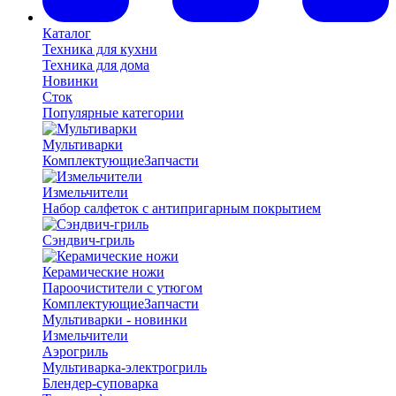
Каталог
Техника для кухни
Техника для дома
Новинки
Сток
Популярные категории
Мультиварки
Комплектующие
Запчасти
Измельчители
Набор салфеток с антипригарным покрытием
Сэндвич-гриль
Керамические ножи
Пароочистители с утюгом
Комплектующие
Запчасти
Мультиварки - новинки
Измельчители
Аэрогриль
Мультиварка-электрогриль
Блендер-суповарка