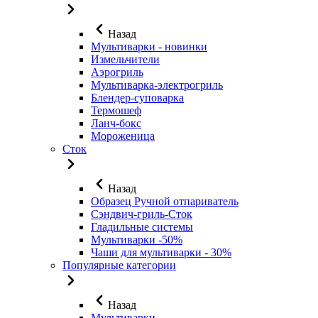
Назад
Мультиварки - новинки
Измельчители
Аэрогриль
Мультиварка-электрогриль
Блендер-суповарка
Термошеф
Ланч-бокс
Мороженица
Сток
Назад
Образец Ручной отпариватель
Сэндвич-гриль-Сток
Гладильные системы
Мультиварки -50%
Чаши для мультиварки - 30%
Популярные категории
Назад
Мультиварки