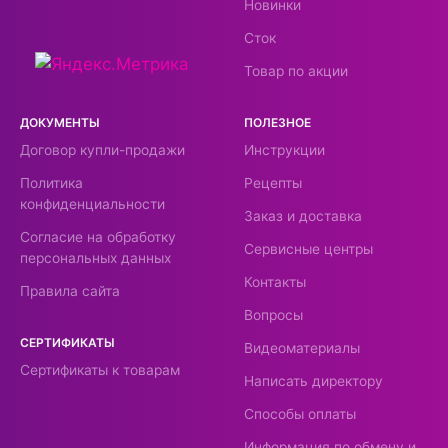
Новинки
семейного бюджета своих покупателей!
Компания ARC сообщает приятную новость!
Сток
Снижены цены на следующую продукцию:
Товар по акции
Уплотнительное кольцо 4 л. – 301 руб
Уплотнительное кольцо QDL 5 л., 6 л. – 427
ДОКУМЕНТЫ
руб Уплотнительное кольцо DSB 5 л., 6 л. –
ПОЛЕЗНОЕ
354 руб Желаем вам успешных покупок и
Договор купли-продажи
Инструкции
всегда рады видеть Вас в нашем магазине!
Политика
Рецепты
Отписаться
конфиденциальности
Заказ и доставка
Согласие на обработку
Сервисные центры
персональных данных
Контакты
Правила сайта
Вопросы
СЕРТИФИКАТЫ
Видеоматериалы
Сертификаты к товарам
Написать директору
Способы оплаты
Информация по обмену и