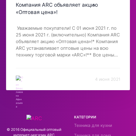
Компания ARC объявляет акцию
«Оптовая цена»!
Уважаемые покупатели! С 01 июня 2021 г. по
25 июня 2021 г. (включительно) Компания ARC
объявляет акцию «Оптовая цена»!* Компания
ARC устанавливает оптовые цены на всю
технику торговой марки «ARC»!** Все цены
на товары уже указаны на сайте! Внимание!
Количество товара ограниченно! При выкупе
предоставленного количества по акции,
4 июня 2021
стоимость товара повысится! * Компания ARC
оставляет за собой право в любой момент
прервать акцию, либо изменить сроки или
условия! Всегда рады видеть Вас в нашем
магазине!
КАТЕГОРИИ
Техника для кухни
© 2016 Официальный оптовый
интернeт-магазин ARC
Техника для дома